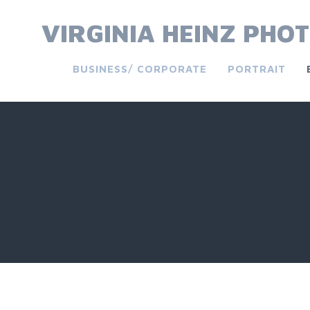
Springe
zum
VIRGINIA HEINZ PHOT
Inhalt
BUSINESS/ CORPORATE
PORTRAIT